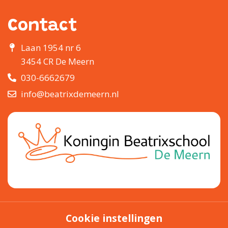
Contact
Laan 1954 nr 6
3454 CR De Meern
030-6662679
info@beatrixdemeern.nl
Cookie instellingen