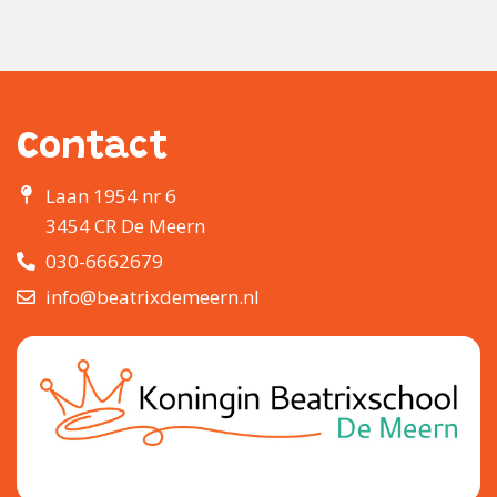
Contact
Laan 1954 nr 6
3454 CR De Meern
030-6662679
info@beatrixdemeern.nl