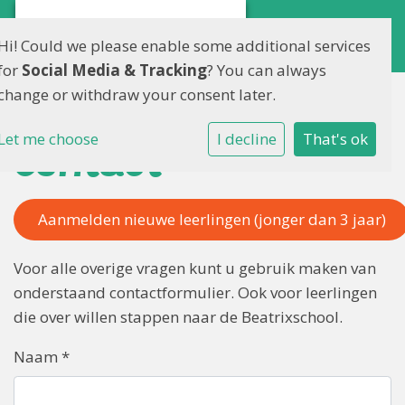
Hi! Could we please enable some additional services
for
Social Media & Tracking
? You can always
change or withdraw your consent later.
Let me choose
I decline
That's ok
Contact
Aanmelden nieuwe leerlingen (jonger dan 3 jaar)
Voor alle overige vragen kunt u gebruik maken van
onderstaand contactformulier. Ook voor leerlingen
die over willen stappen naar de Beatrixschool.
Naam
*