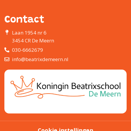
Contact
Laan 1954 nr 6
3454 CR De Meern
030-6662679
info@beatrixdemeern.nl
Cookie instellingen