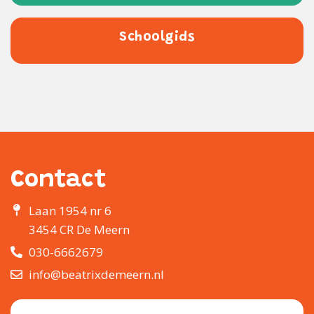
Schoolgids
Contact
Laan 1954 nr 6
3454 CR De Meern
030-6662679
info@beatrixdemeern.nl